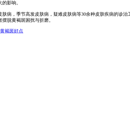
大的影响。
皮肤病，季节高发皮肤病，疑难皮肤病等30余种皮肤疾病的诊
者摆脱黄褐斑困扰与折磨。
黄褐斑好点