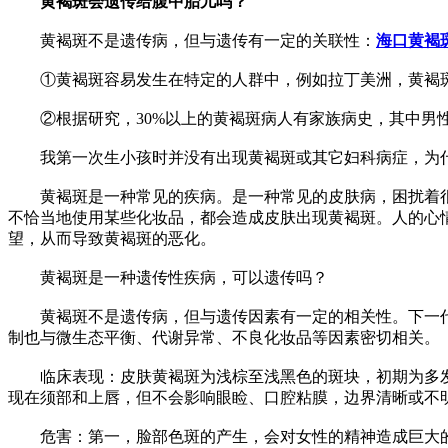
黄褐斑会遗传给腹中胎儿吗？
黄褐斑不是遗传病，但与遗传有一定的关联性：
海口黄褐
①黄褐斑容易发生在特定的人群中，例如拉丁美洲，黄褐斑的
②根据研究，30%以上的黄褐斑病人有家族病史，其中男性
我第一次生小孩时并没有出现黄褐斑或其它妇科病症，为什
黄褐斑是一种常见的疾病。是一种常见的皮肤病，困扰着很
不恰当地使用某些化妆品，都会造成皮肤出现黄褐斑。人的心
望，从而导致黄褐斑的恶化。
黄褐斑是一种遗传性疾病，可以遗传吗？
黄褐斑不是遗传病，但与遗传因素有一定的相关性。下一代可
制也与微生态平衡、代谢异常、不良化妆品等因素密切相关。
临床表现：皮肤黄褐斑为浅棕至浅黑色的斑块，初期为多发
现在须部和上唇，但不会影响眼睑、口腔粘膜，边界清晰或不
危害：第一，脸部色斑的产生，会对女性的精神造成巨大的