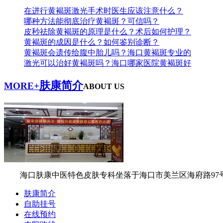
在进行黄褐斑激光手术时医生应该注意什么？
哪种方法能彻底治疗黄褐斑？可信吗？
皮秒祛除黄褐斑的原理是什么？术后如何护理？
黄褐斑的成因是什么？如何鉴别诊断？
黄褐斑会遗传给腹中胎儿吗？海口黄褐斑专业的
激光可以治好黄褐斑吗？海口哪家医院黄褐斑好
肤康简介
MORE+
ABOUT US
海口肤康中医特色皮肤专科坐落于海口市美兰区海府路9
肤康简介
自助挂号
在线预约